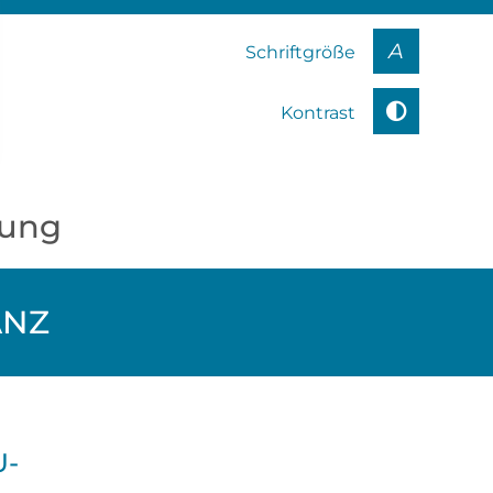
A
Schriftgröße
Kontrast
kung
ANZ
U-