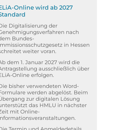
ELiA-Online wird ab 2027
Standard
Die Digitalisierung der
Genehmigungsverfahren nach
dem Bundes-
Immissionsschutzgesetz in Hessen
schreitet weiter voran.
Ab dem 1. Januar 2027 wird die
Antragstellung ausschließlich über
ELiA-Online erfolgen.
Die bisher verwendeten Word-
Formulare werden abgelöst. Beim
Übergang zur digitalen Lösung
unterstützt das HMLU in nächster
Zeit mit Online-
Informationsveranstaltungen.
Die Termin und Anmeldedetails