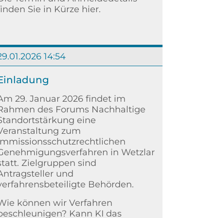
finden Sie in Kürze hier.
29.01.2026 14:54
Weiterlesen
Einladung
Am 29. Januar 2026 findet im
Rahmen des Forums Nachhaltige
Standortstärkung eine
Veranstaltung zum
immissionsschutzrechtlichen
Genehmigungsverfahren in Wetzlar
statt. Zielgruppen sind
Antragsteller und
verfahrensbeteiligte Behörden.
Wie können wir Verfahren
beschleunigen? Kann KI das